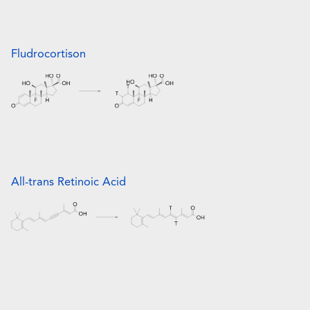
Fludrocortison
All-trans Retinoic Acid