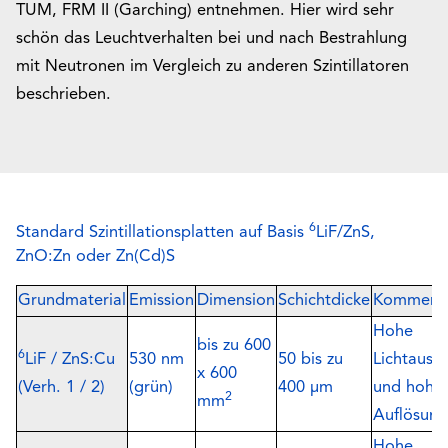
TUM, FRM II (Garching) entnehmen. Hier wird sehr
schön das Leuchtverhalten bei und nach Bestrahlung
mit Neutronen im Vergleich zu anderen Szintillatoren
beschrieben.
6
Standard Szintillationsplatten auf Basis
LiF/ZnS,
ZnO:Zn oder Zn(Cd)S
Grundmaterial
Emission
Dimension
Schichtdicke
Komment
Hohe
bis zu 600
6
LiF / ZnS:Cu
530 nm
50 bis zu
Lichtausb
x 600
(Verh. 1 / 2)
(grün)
400 µm
und hohe
2
mm
Auflösung
Hohe