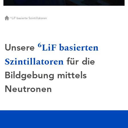
/
⁶LiF basierte Szintillatoren
Start
6
LiF basierten
Unsere
Szintillatoren
für die
Bildgebung mittels
Neutronen