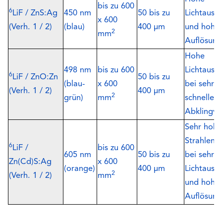
bis zu 600
6
LiF / ZnS:Ag
450 nm
50 bis zu
Lichtausb
x 600
(Verh. 1 / 2)
(blau)
400 µm
und hohe
2
mm
Auflösung
Hohe
498 nm
bis zu 600
Lichtausb
6
LiF / ZnO:Zn
50 bis zu
(blau-
x 600
bei sehr
(Verh. 1 / 2)
400 µm
2
grün)
mm
schnellem
Abklingve
Sehr hohe
Strahlenst
6
LiF /
bis zu 600
605 nm
50 bis zu
bei sehr 
Zn(Cd)S:Ag
x 600
(orange)
400 µm
Lichtausb
2
(Verh. 1 / 2)
mm
und hohe
Auflösung