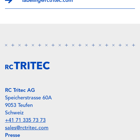
labeling@rctritec.com
RC Tritec AG
Speicherstrasse 60A
9053 Teufen
Schweiz
+41 71 335 73 73
sales@rctritec.com
Presse