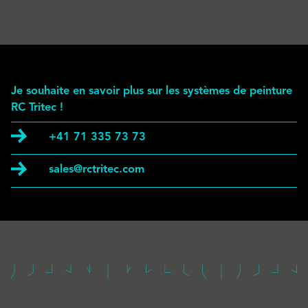
Je souhaite en savoir plus sur les systèmes de peinture
RC Tritec !
+41 71 335 73 73
sales@rctritec.com